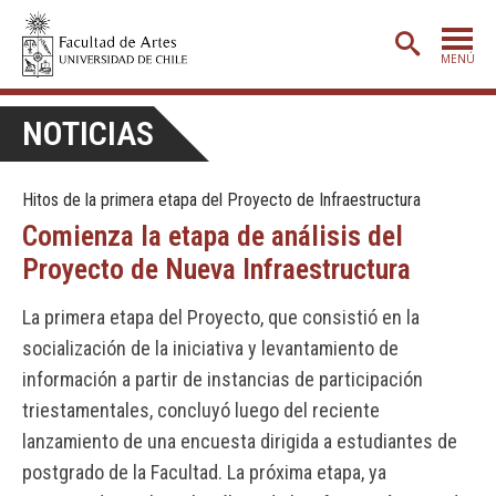
MENÚ
PORTADA
NOTICIAS
ADMISIÓN
Hitos de la primera etapa del Proyecto de Infraestructura
ETAPA BÁSICA
Comienza la etapa de análisis del
CARRERAS
Proyecto de Nueva Infraestructura
POSTGRADO
La primera etapa del Proyecto, que consistió en la
EXTENSIÓN
socialización de la iniciativa y levantamiento de
CREACIÓN
E INVESTIGACIÓN
información a partir de instancias de participación
triestamentales, concluyó luego del reciente
BIBLIOTECA
lanzamiento de una encuesta dirigida a estudiantes de
DEPARTAMENTOS
postgrado de la Facultad. La próxima etapa, ya