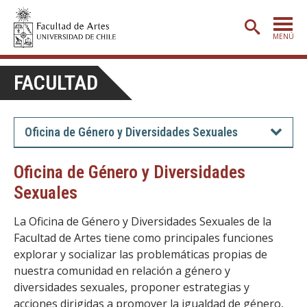
MENÚ
PORTADA
FACULTAD
ADMISIÓN
ETAPA BÁSICA
Oficina de Género y Diversidades Sexuales
CARRERAS
Oficina de Género y Diversidades
POSTGRADO
Sexuales
EXTENSIÓN
La Oficina de Género y Diversidades Sexuales de la
CREACIÓN
E INVESTIGACIÓN
Facultad de Artes tiene como principales funciones
explorar y socializar las problemáticas propias de
BIBLIOTECA
nuestra comunidad en relación a género y
diversidades sexuales, proponer estrategias y
DEPARTAMENTOS
acciones dirigidas a promover la igualdad de género,