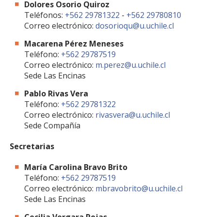
Dolores Osorio Quiroz
Teléfonos:
+562 29781322
-
+562 29780810
Correo electrónico:
dosorioqu@u.uchile.cl
Macarena Pérez Meneses
Teléfono:
+562 29787519
Correo electrónico:
m.perez@u.uchile.cl
Sede Las Encinas
Pablo Rivas Vera
Teléfono:
+562 29781322
Correo electrónico:
rivasvera@u.uchile.cl
Sede Compañía
Secretarias
María Carolina Bravo Brito
Teléfono:
+562 29787519
Correo electrónico:
mbravobrito@u.uchile.cl
Sede Las Encinas