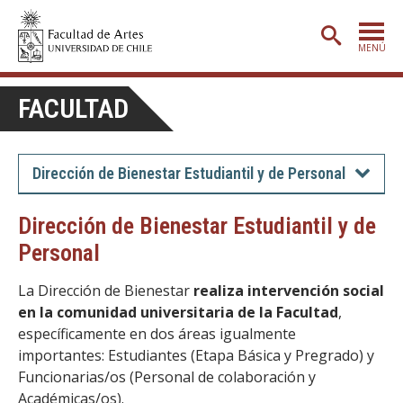
MENÚ
PORTADA
FACULTAD
ADMISIÓN
ETAPA BÁSICA
Dirección de Bienestar Estudiantil y de Personal
CARRERAS
Dirección de Bienestar Estudiantil y de
POSTGRADO
Personal
EXTENSIÓN
La Dirección de Bienestar
realiza intervención social
CREACIÓN
E INVESTIGACIÓN
en la comunidad universitaria de la Facultad
,
específicamente en dos áreas igualmente
BIBLIOTECA
importantes: Estudiantes (Etapa Básica y Pregrado) y
Funcionarias/os (Personal de colaboración y
DEPARTAMENTOS
Académicas/os).