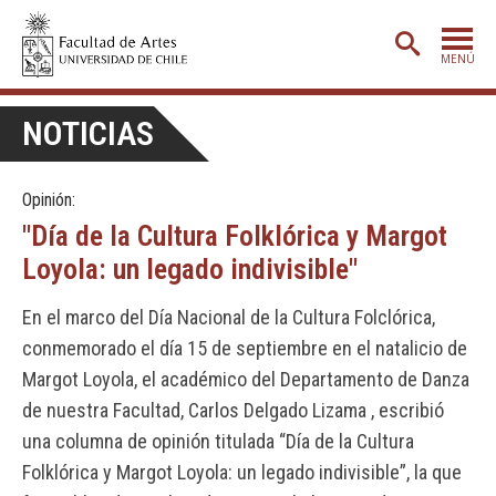
MENÚ
PORTADA
NOTICIAS
ADMISIÓN
Opinión:
ETAPA BÁSICA
"Día de la Cultura Folklórica y Margot
CARRERAS
Loyola: un legado indivisible"
POSTGRADO
En el marco del Día Nacional de la Cultura Folclórica,
EXTENSIÓN
conmemorado el día 15 de septiembre en el natalicio de
CREACIÓN
E INVESTIGACIÓN
Margot Loyola, el académico del Departamento de Danza
de nuestra Facultad, Carlos Delgado Lizama , escribió
BIBLIOTECA
una columna de opinión titulada “Día de la Cultura
DEPARTAMENTOS
Folklórica y Margot Loyola: un legado indivisible”, la que