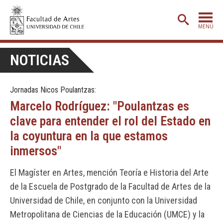
MENÚ
PORTADA
NOTICIAS
ADMISIÓN
Jornadas Nicos Poulantzas:
ETAPA BÁSICA
Marcelo Rodríguez: "Poulantzas es
CARRERAS
clave para entender el rol del Estado en
POSTGRADO
la coyuntura en la que estamos
inmersos"
EXTENSIÓN
CREACIÓN
E INVESTIGACIÓN
El Magíster en Artes, mención Teoría e Historia del Arte
de la Escuela de Postgrado de la Facultad de Artes de la
BIBLIOTECA
Universidad de Chile, en conjunto con la Universidad
DEPARTAMENTOS
Metropolitana de Ciencias de la Educación (UMCE) y la