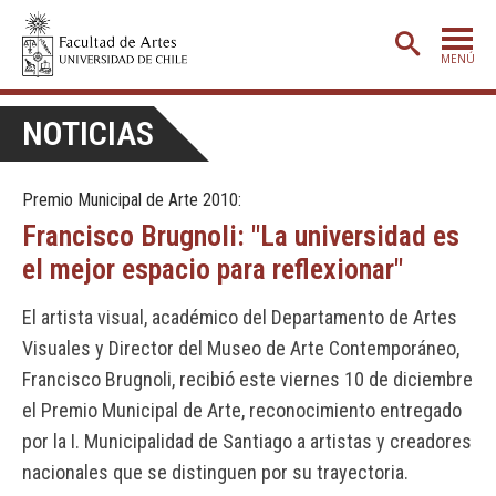
MENÚ
PORTADA
NOTICIAS
ADMISIÓN
Premio Municipal de Arte 2010:
ETAPA BÁSICA
Francisco Brugnoli: "La universidad es
CARRERAS
el mejor espacio para reflexionar"
POSTGRADO
El artista visual, académico del Departamento de Artes
EXTENSIÓN
Visuales y Director del Museo de Arte Contemporáneo,
CREACIÓN
E INVESTIGACIÓN
Francisco Brugnoli, recibió este viernes 10 de diciembre
el Premio Municipal de Arte, reconocimiento entregado
BIBLIOTECA
por la I. Municipalidad de Santiago a artistas y creadores
DEPARTAMENTOS
nacionales que se distinguen por su trayectoria.