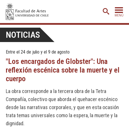
MENÚ
PORTADA
NOTICIAS
ADMISIÓN
Entre el 24 de julio y el 9 de agosto
ETAPA BÁSICA
"Los encargados de Globster": Una
CARRERAS
reflexión escénica sobre la muerte y el
POSTGRADO
cuerpo
EXTENSIÓN
La obra corresponde a la tercera obra de la Tetra
CREACIÓN
E INVESTIGACIÓN
Compañía, colectivo que aborda el quehacer escénico
desde las narrativas corporales, y que en esta ocasión
BIBLIOTECA
trata temas universales como la espera, la muerte y la
DEPARTAMENTOS
dignidad.