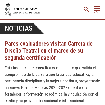
MENÚ
PORTADA
NOTICIAS
ADMISIÓN
Pares evaluadores visitan Carrera de
ETAPA BÁSICA
Diseño Teatral en el marco de su
CARRERAS
segunda certificación
POSTGRADO
Esta instancia se consolida como un hito que valida el
EXTENSIÓN
compromiso de la carrera con la calidad educativa, la
CREACIÓN
E INVESTIGACIÓN
pertinencia disciplinar y la mejora continua, proyectando
un nuevo Plan de Mejoras 2025-2027 orientado a
BIBLIOTECA
fortalecer la formación académica, la vinculación con el
DEPARTAMENTOS
medio y su proyección nacional e internacional.