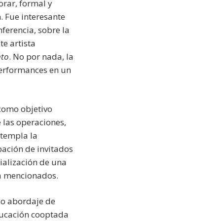
orar, formal y
. Fue interesante
nferencia, sobre la
te artista
nto
. No por nada, la
 performances en un
como objetivo
 las operaciones,
ntempla la
pación de invitados
rialización de una
ya mencionados.
io abordaje de
educación cooptada