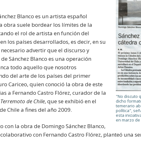
nchez Blanco es un artista español
obra suele bordear los límites de la
ando el rol de artista en función del
 en los países desarrollados, es decir, en su
 necesario advertir que el discurso y
a de Sánchez Blanco es una operación
anca todo aquello que nosotros
do del arte de los países del primer
ro Cariceo, quien conoció la obra de este
ias a Fernando Castro Flórez, curador de la
"No discuto q
 Terremoto de Chile
, que se exhibió en el
dicho format
temerario ab
de Chile a fines del año 2009.
política", se
esta iniciat
en marzo de 
ito con la obra de Domingo Sánchez Blanco,
 colaborativo con Fernando Castro Flórez, planteó una se