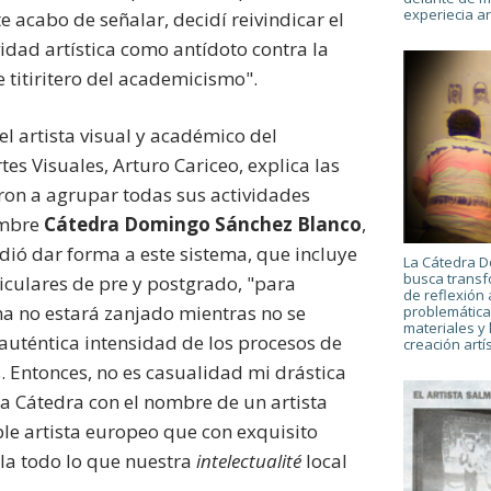
experiecia art
e acabo de señalar, decidí reivindicar el
vidad artística como antídoto contra la
 titiritero del academicismo".
el artista visual y académico del
s Visuales, Arturo Cariceo, explica las
aron a agrupar todas sus actividades
ombre
Cátedra Domingo Sánchez Blanco
,
ió dar forma a este sistema, que incluye
La Cátedra 
busca transf
iculares de pre y postgrado, "para
de reflexión
ma no estará zanjado mientras no se
problemática
materiales y 
 auténtica intensidad de los procesos de
creación artís
s. Entonces, no es casualidad mi drástica
na Cátedra con el nombre de un artista
ble artista europeo que con exquisito
a todo lo que nuestra
intelectualité
local