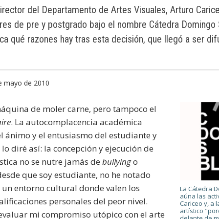
irector del Departamento de Artes Visuales, Arturo Caric
lares de pre y postgrado bajo el nombre Cátedra Domingo
ica qué razones hay tras esta decisión, que llegó a ser d
de mayo de 2010
máquina de moler carne, pero tampoco el
aire
. La autocomplacencia académica
el ánimo y el entusiasmo del estudiante y
lo diré así: la concepción y ejecución de
ística no se nutre jamás de
bullying
o
desde que soy estudiante, no he notado
un entorno cultural donde valen los
La Cátedra 
aúna las act
alificaciones personales del peor nivel.
Cariceo y, a 
artístico "po
evaluar mi compromiso utópico con el arte
delante de m