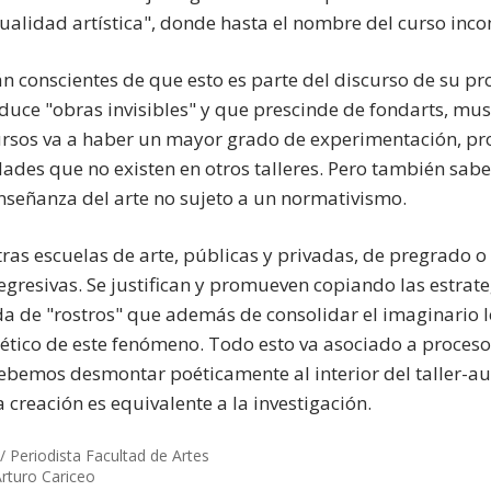
ualidad artística", donde hasta el nombre del curso inco
n conscientes de que esto es parte del discurso de su pr
duce "obras invisibles" y que prescinde de fondarts, muse
rsos va a haber un mayor grado de experimentación, pr
idades que no existen en otros talleres. Pero también s
nseñanza del arte no sujeto a un normativismo.
ras escuelas de arte, públicas y privadas, de pregrado o
egresivas. Se justifican y promueven copiando las estrat
a de "rostros" que además de consolidar el imaginario 
patético de este fenómeno. Todo esto va asociado a procesos
bemos desmontar poéticamente al interior del taller-aul
 creación es equivalente a la investigación.
/ Periodista Facultad de Artes
Arturo Cariceo