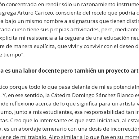
ón concentrada en rendir sólo un razonamiento instrume
agrega Arturo Cariceo, consciente del recelo que podría 
a bajo un mismo nombre a asignaturas que tienen disti
"cada curso tiene sus propias actividades, pero, mediante
plicita mi resistencia a la ceguera de una educación ne
e de manera explícita, que vivir y convivir con el deseo d
e tiempo".
 es una labor docente pero también un proyecto artí
stico porque todo lo que pasa delante de mí es potencia
a. Y, en ese sentido, la Cátedra Domingo Sánchez Blanco 
nde reflexiono acerca de lo que significa para un artista 
umo, junto a mis estudiantes, esa responsabilidad tan 
stas. Creo que lo interesante es que esta iniciativa, al e
, es un abordaje temerario con una dosis de incorrección
viene de mi trabajo. Algo similar a lo que fue en su mom