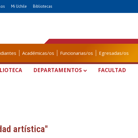
sos
Mi Uchile
Bibliotecas
udiantes
Académicas/os
Funcionarias/os
Egresadas/os
LIOTECA
DEPARTAMENTOS
FACULTAD
dad artística"