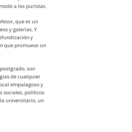
modó a los puristas.
ofesor, que es un
os y galerías. Y
ofundización y
aben que promuevo un
 postgrado, son
egias de cualquier
local empalagoso y
 sociales, políticos
a universitario, un