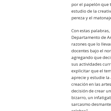
por el papelón que t
estudio de la creati
pereza y el matonaje
Con estas palabras, 
Departamento de Arte
razones que lo llev
docentes bajo el n
agregando que decid
sus actividades curr
explicitar que el te
aprecie y estudie la
creación en las arte
decisión de crear u
bizarro, un infatiga
sarcasmo desmantel
celebra".