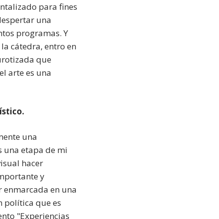
ntalizado para fines
despertar una
ntos programas. Y
 la cátedra, entro en
urotizada que
el arte es una
stico.
lmente una
es una etapa de mi
visual hacer
importante y
star enmarcada en una
 política que es
ento "Experiencias