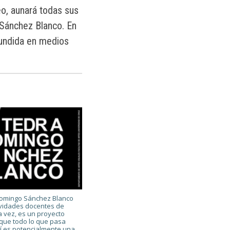
eo, aunará todas sus
 Sánchez Blanco. En
ifundida en medios
Domingo Sánchez Blanco
ividades docentes de
la vez, es un proyecto
rque todo lo que pasa
í es potencialmente una