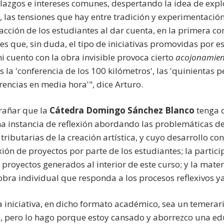
lazgos e intereses comunes, despertando la idea de expl
las tensiones que hay entre tradición y experimentación
acción de los estudiantes al dar cuenta, en la primera co
s que, sin duda, el tipo de iniciativas promovidas por es
 cuento con la obra invisible provoca cierto
acojonamie
 la 'conferencia de los 100 kilómetros', las 'quinientas
erencias en media hora'", dice Arturo.
trañar que la
Cátedra Domingo Sánchez Blanco
tenga 
a instancia de reflexión abordando las problemáticas de
 tributarias de la creación artística, y cuyo desarrollo co
xión de proyectos por parte de los estudiantes; la partici
s proyectos generados al interior de este curso; y la mate
obra individual que responda a los procesos reflexivos 
a iniciativa, en dicho formato académico, sea un temerar
ca, pero lo hago porque estoy cansado y aborrezco una 