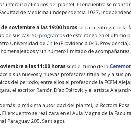
os interdisciplinarios del plantel. El encuentro se realizar
 Facultad de Medicina (Independencia 1027, Independenc
 de noviembre a las 19:00 horas
se hará entrega de la
M
o de sus casi
50 programas
de este rango en el último p
eatro Universidad de Chile (Providencia 043, Providencia). 
los homenajeados y un número limitado de acompañantes
noviembre a las 11:00 horas
será el turno de la
Ceremoni
ce a sus nuevos y nuevas profesores titulares y a sus p
cos del periodo; entre ellos el profesor de la FCFM Alej
gara, el escritor Ramón Díaz Etérovic y el artista Alejan
además la máxima autoridad del plantel, la Rectora Rosa 
. El encuentro se realizará en el Aula Magna de la Facul
nal Paraguay 205, Santiago).