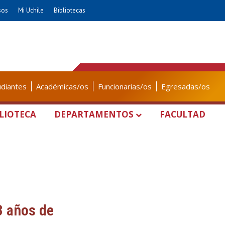
sos
Mi Uchile
Bibliotecas
udiantes
Académicas/os
Funcionarias/os
Egresadas/os
LIOTECA
DEPARTAMENTOS
FACULTAD
3 años de