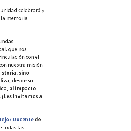
munidad celebrará y
, la memoria
fundas
bal, que nos
inculación con el
con nuestra misión
storia, sino
iza, desde su
ica, al impacto
. ¡Les invitamos a
ejor Docente
de
e todas las