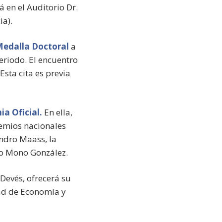
á en el Auditorio Dr.
ia).
edalla Doctoral
a
eriodo. El encuentro
Esta cita es previa
.
a Oficial.
En ella,
remios nacionales
andro Maass, la
dro Mono González.
Devés, ofrecerá su
tad de Economía y