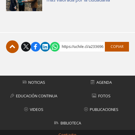
https://uchile.cl/a233696
COPIAR
Subir
NOTICIAS
AGENDA
EDUCACIÓN CONTINUA
FOTOS
VIDEOS
PUBLICACIONES
BIBLIOTECA
Contacto