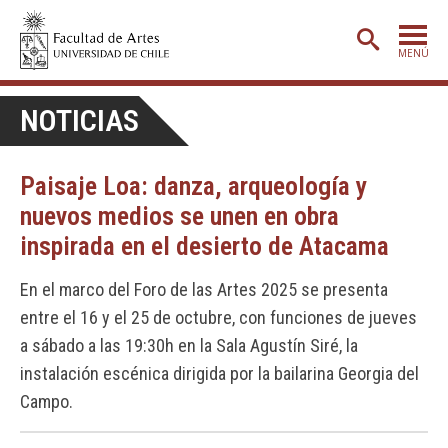
MENÚ
PORTADA
NOTICIAS
ADMISIÓN
Paisaje Loa: danza, arqueología y
ETAPA BÁSICA
nuevos medios se unen en obra
CARRERAS
inspirada en el desierto de Atacama
POSTGRADO
En el marco del Foro de las Artes 2025 se presenta
EXTENSIÓN
entre el 16 y el 25 de octubre, con funciones de jueves
CREACIÓN
E INVESTIGACIÓN
a sábado a las 19:30h en la Sala Agustín Siré, la
instalación escénica dirigida por la bailarina Georgia del
BIBLIOTECA
Campo.
DEPARTAMENTOS