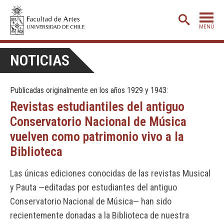
MENÚ
PORTADA
NOTICIAS
ADMISIÓN
Publicadas originalmente en los años 1929 y 1943:
ETAPA BÁSICA
Revistas estudiantiles del antiguo
CARRERAS
Conservatorio Nacional de Música
POSTGRADO
vuelven como patrimonio vivo a la
Biblioteca
EXTENSIÓN
CREACIÓN
E INVESTIGACIÓN
Las únicas ediciones conocidas de las revistas Musical
y Pauta —editadas por estudiantes del antiguo
BIBLIOTECA
Conservatorio Nacional de Música— han sido
DEPARTAMENTOS
recientemente donadas a la Biblioteca de nuestra