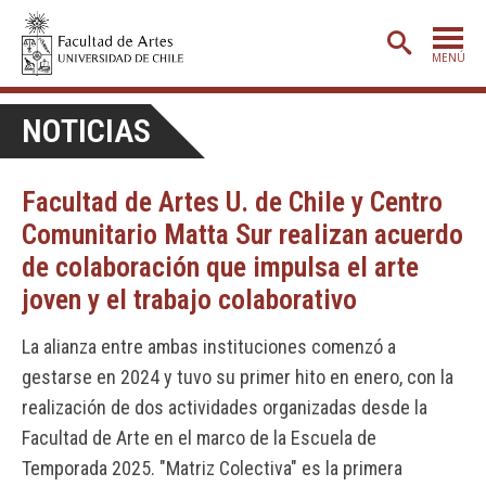
MENÚ
PORTADA
NOTICIAS
ADMISIÓN
Facultad de Artes U. de Chile y Centro
ETAPA BÁSICA
Comunitario Matta Sur realizan acuerdo
CARRERAS
de colaboración que impulsa el arte
POSTGRADO
joven y el trabajo colaborativo
EXTENSIÓN
La alianza entre ambas instituciones comenzó a
CREACIÓN
E INVESTIGACIÓN
gestarse en 2024 y tuvo su primer hito en enero, con la
realización de dos actividades organizadas desde la
BIBLIOTECA
Facultad de Arte en el marco de la Escuela de
DEPARTAMENTOS
Temporada 2025. "Matriz Colectiva" es la primera