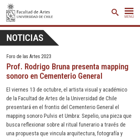
MENÚ
PORTADA
NOTICIAS
ADMISIÓN
Foro de las Artes 2023
ETAPA BÁSICA
Prof. Rodrigo Bruna presenta mapping
CARRERAS
sonoro en Cementerio General
POSTGRADO
El viernes 13 de octubre, el artista visual y académico
EXTENSIÓN
de la Facultad de Artes de la Universidad de Chile
CREACIÓN
E INVESTIGACIÓN
presentará en el frontis del Cementerio General el
mapping sonoro Pulvis et Umbra: Sepelio, una pieza que
BIBLIOTECA
busca reflexionar sobre al ritual funerario a través de
DEPARTAMENTOS
una propuesta que vincula arquitectura, fotografía y