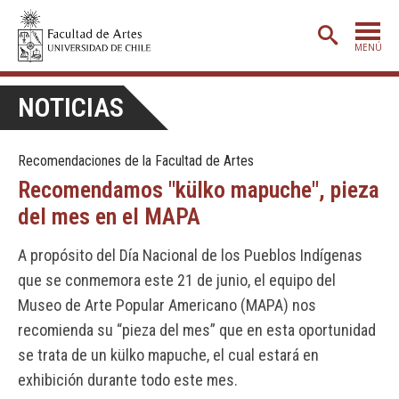
MENÚ
PORTADA
NOTICIAS
ADMISIÓN
Recomendaciones de la Facultad de Artes
ETAPA BÁSICA
Recomendamos "külko mapuche", pieza
CARRERAS
del mes en el MAPA
POSTGRADO
A propósito del Día Nacional de los Pueblos Indígenas
EXTENSIÓN
que se conmemora este 21 de junio, el equipo del
CREACIÓN
E INVESTIGACIÓN
Museo de Arte Popular Americano (MAPA) nos
recomienda su “pieza del mes” que en esta oportunidad
BIBLIOTECA
se trata de un külko mapuche, el cual estará en
DEPARTAMENTOS
exhibición durante todo este mes.