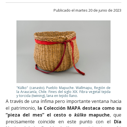
FACULTAD
Publicado el martes 20 de junio de 2023
Estudiantes
Funcionarias/os
Académicas/os
Egresadas/os
"Külko" (canasto). Pueblo Mapuche. Wallmapu, Región de
la Araucanía, Chile. Fines del siglo XIX. Fibra vegetal tejida
y torcida (twining), lana en tejido llano.
A través de una ínfima pero importante ventana hacia
el patrimonio,
la Colección MAPA destaca como su
“pieza del mes” el cesto o
külko
mapuche
, que
precisamente coincide en este punto con el
Día