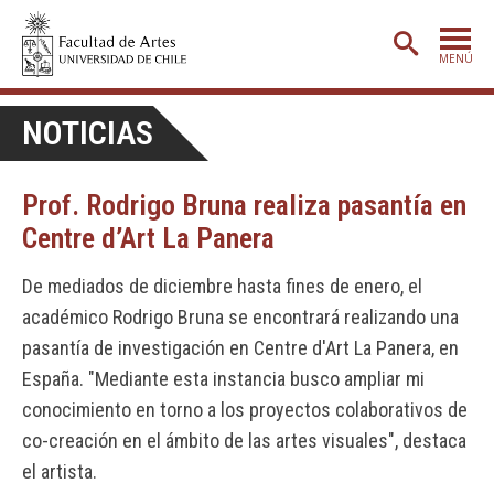
MENÚ
PORTADA
NOTICIAS
ADMISIÓN
Prof. Rodrigo Bruna realiza pasantía en
ETAPA BÁSICA
Centre d’Art La Panera
CARRERAS
De mediados de diciembre hasta fines de enero, el
POSTGRADO
académico Rodrigo Bruna se encontrará realizando una
EXTENSIÓN
pasantía de investigación en Centre d'Art La Panera, en
CREACIÓN
E INVESTIGACIÓN
España. "Mediante esta instancia busco ampliar mi
conocimiento en torno a los proyectos colaborativos de
BIBLIOTECA
co-creación en el ámbito de las artes visuales", destaca
DEPARTAMENTOS
el artista.