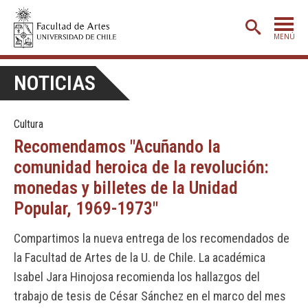
MENÚ
PORTADA
NOTICIAS
ADMISIÓN
Cultura
ETAPA BÁSICA
Recomendamos "Acuñando la
CARRERAS
comunidad heroica de la revolución:
POSTGRADO
monedas y billetes de la Unidad
Popular, 1969-1973"
EXTENSIÓN
CREACIÓN
E INVESTIGACIÓN
Compartimos la nueva entrega de los recomendados de
la Facultad de Artes de la U. de Chile. La académica
BIBLIOTECA
Isabel Jara Hinojosa recomienda los hallazgos del
DEPARTAMENTOS
trabajo de tesis de César Sánchez en el marco del mes