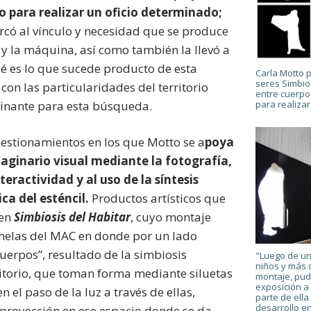
o para realizar un oficio determinado;
rcó al vínculo y necesidad que se produce
 y la máquina, así como también la llevó a
ué es lo que sucede producto de esta
Carla Motto p
seres Simbio
 con las particularidades del territorio
entre cuerpo 
para realizar
minante para esta búsqueda.
uestionamientos en los que Motto se a
poya
maginario visual mediante la fotografía,
teractividad y al uso de la síntesis
ca del esténcil.
Productos artísticos que
 en
Simbiosis del Habitar
, cuyo montaje
melas del MAC en donde por un lado
cuerpos”, resultado de la simbiosis
"Luego de un
niños y más
ritorio, que toman forma mediante siluetas
montaje, pud
exposición a
 el paso de la luz a través de ellas,
parte de ella
desarrollo en
 proyección en ese espacio donde se da