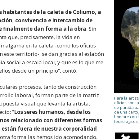
s habitantes de la caleta de Coliumo, a
vación, convivencia e intercambio de
e finalmente dan forma a la obra
. Sin
nta que, precisamente, la vida en
algama en la caleta -como los oficios
 este territorio-, se dan gracias al eslabón
ía social a escala local, y que es lo que me
ellos desde un principio”, contó.
iculares procesos, tanto de construcción
rollo laboral, forman parte de la matriz
Para la artis
oficios son l
puesta visual que levanta la artista,
de partida pa
cto: “
Los seres humanos, desde los
de una cartog
hombre con l
mos relacionado con diferentes formas
tecnológicos.
 están fuera de nuestra corporalidad
 otra forma las hemos ido acomodando,