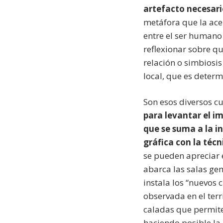
artefacto necesari
metáfora que la ace
entre el ser humano
reflexionar sobre q
relación o simbiosis
local, que es deter
Son esos diversos c
para levantar el i
que se suma a la in
gráfica con la técni
se pueden apreciar
abarca las salas ge
instala los “nuevos 
observada en el ter
caladas que permiten
haciendo posible la