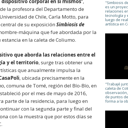
dispositivo corporal en sí mismos
”,
"Simbiosis de
es un proyec
 de la profesora del Departamento de
relaciones en
tecnología y e
 Universidad de Chile, Carla Motto, para
luego de rea
 central de su exposición
Simbiosis de
artística en 
ón hombre-máquina que fue abordada por la
u estancia en la caleta de Coliumo.
itivo que aborda las relaciones entre el
a y el territorio
, surge tras obtener una
artísticas que anualmente impulsa la
CasaPoli
, ubicada precisamente en la
"Trabajé junt
o, comuna de Tomé, región del Bío-Bío, en
caleta de Col
observación,
estableció por el mes de mayo de 2016,
de puntos de
a parte de la residencia, para luego en
forma a la ob
ontinuar con la segunda parte y final del
rona con la muestra que por estos días se
.