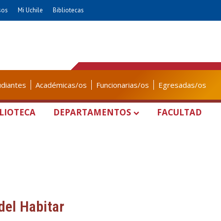
sos
Mi Uchile
Bibliotecas
udiantes
Académicas/os
Funcionarias/os
Egresadas/os
LIOTECA
DEPARTAMENTOS
FACULTAD
del Habitar