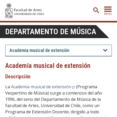
MENÚ
PORTADA
DEPARTAMENTO DE MÚSICA
ADMISIÓN
ETAPA BÁSICA
Academia musical de extensión
CARRERAS
Academia musical de extensión
POSTGRADO
Descripción
EXTENSIÓN
La
Academia musical de extensión
(Programa
CREACIÓN
E INVESTIGACIÓN
Vespertino de Música) surge a comienzos del año
1996, del seno del Departamento de Música de la
BIBLIOTECA
Facultad de Artes, Universidad de Chile, como un
DEPARTAMENTOS
Programa de Extensión Docente, dirigido a todo