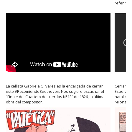
referirse 
La cellista Gabriela Olivares es la encargada de cerrar
Cerramos
este #RecomiendoBeethoven. Nos sugiere escuchar el
Esperamo
“Finale del Cuarteto de cuerdas N°13” de 1826, la última
natalicio
obra del compositor.
Milonga p