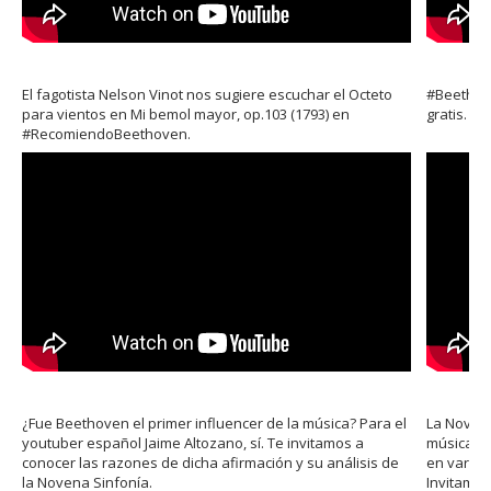
El fagotista Nelson Vinot nos sugiere escuchar el Octeto
#Beethov
para vientos en Mi bemol mayor, op.103 (1793) en
gratis.
#RecomiendoBeethoven.
¿Fue Beethoven el primer influencer de la música? Para el
La Novena
youtuber español Jaime Altozano, sí. Te invitamos a
música. H
conocer las razones de dicha afirmación y su análisis de
en varios
la Novena Sinfonía.
Invitamos