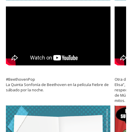
#BeethovenPop
Otra de l
La Quinta Sonfonía de Beethoven en la película Fiebre de
Elisa”, p
sábado por la noche.
respecto 
de Música
mitos.