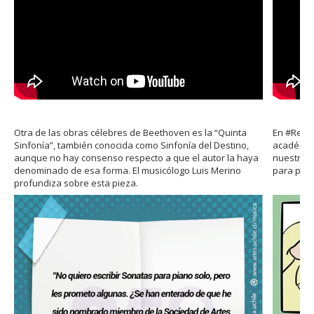
Otra de las obras célebres de Beethoven es la “Quinta
En #Reco
Sinfonía”, también conocida como Sinfonía del Destino,
académic
aunque no hay consenso respecto a que el autor la haya
nuestras
denominado de esa forma. El musicólogo Luis Merino
para piano
profundiza sobre esta pieza.