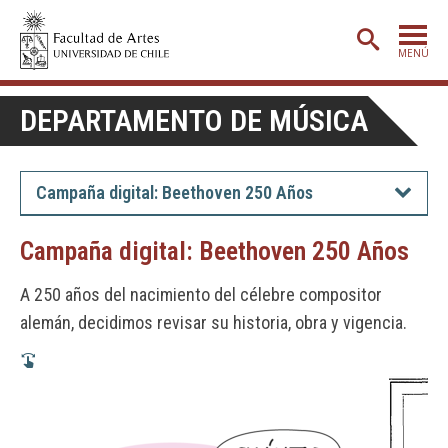
MENÚ
PORTADA
DEPARTAMENTO DE MÚSICA
ADMISIÓN
ETAPA BÁSICA
Campaña digital: Beethoven 250 Años
CARRERAS
Campaña digital: Beethoven 250 Años
POSTGRADO
A 250 años del nacimiento del célebre compositor
EXTENSIÓN
alemán, decidimos revisar su historia, obra y vigencia.
CREACIÓN
E INVESTIGACIÓN
BIBLIOTECA
DEPARTAMENTOS