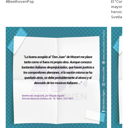
#BeethovenPop
El “Conci
mayor Op
heroica d
Svetlana 