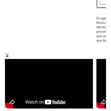
En agosto
Musical de
del Noven
presentac
que asist
que Beeth