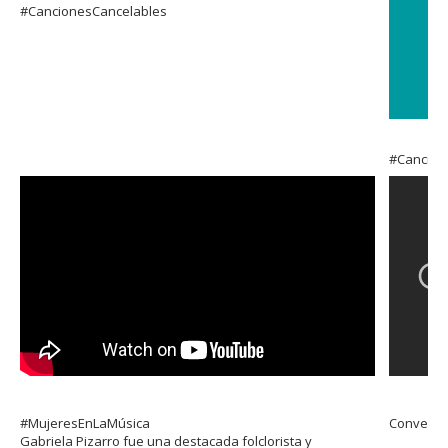
#CancionesCancelables
#Cancion
#MujeresEnLaMúsica
Conversat
Gabriela Pizarro fue una destacada folclorista y