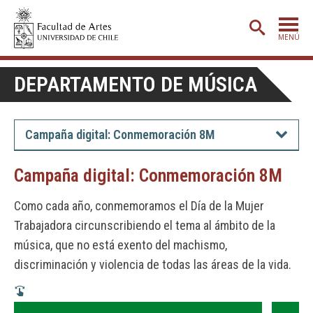
MENÚ
PORTADA
DEPARTAMENTO DE MÚSICA
ADMISIÓN
ETAPA BÁSICA
Campaña digital: Conmemoración 8M
CARRERAS
Campaña digital: Conmemoración 8M
POSTGRADO
Como cada año, conmemoramos el Día de la Mujer
EXTENSIÓN
Trabajadora circunscribiendo el tema al ámbito de la
CREACIÓN
E INVESTIGACIÓN
música, que no está exento del machismo,
discriminación y violencia de todas las áreas de la vida.
BIBLIOTECA
DEPARTAMENTOS