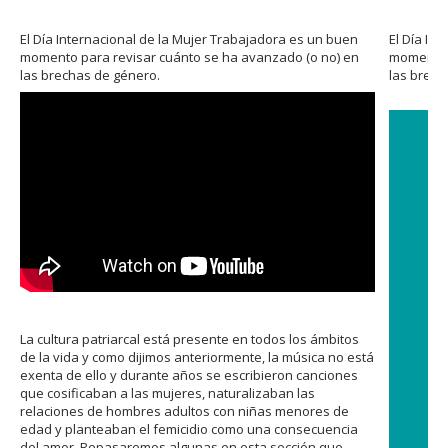
El Día Internacional de la Mujer Trabajadora es un buen
El Día In
momento para revisar cuánto se ha avanzado (o no) en
momento p
las brechas de género.
las brech
La cultura patriarcal está presente en todos los ámbitos
de la vida y como dijimos anteriormente, la música no está
exenta de ello y durante años se escribieron canciones
que cosificaban a las mujeres, naturalizaban las
relaciones de hombres adultos con niñas menores de
edad y planteaban el femicidio como una consecuencia
del amor. Repasaremos algunas en esta sección que