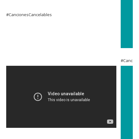
#CancionesCancelables
#Cancion