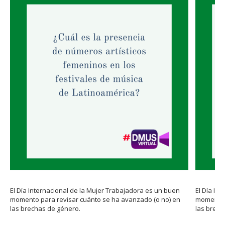
FACULTAD
Estudiantes
Funcionarias/os
Académicas/os
Egresadas/os
El Día Internacional de la Mujer Trabajadora es un buen
El Día In
momento para revisar cuánto se ha avanzado (o no) en
momento p
las brechas de género.
las brech