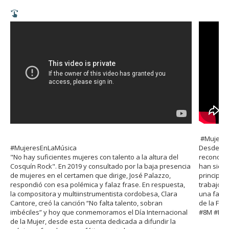
#Mujere
#MujeresEnLaMúsica
Desde ha
"No hay suficientes mujeres con talento a la altura del
reconocer
Cosquín Rock". En 2019 y consultado por la baja presencia
han sido
de mujeres en el certamen que dirige, José Palazzo,
principal
respondió con esa polémica y falaz frase. En respuesta,
trabajo. 
la compositora y multiinstrumentista cordobesa, Clara
una facul
Cantore, creó la canción “No falta talento, sobran
de la Facu
imbéciles” y hoy que conmemoramos el Día Internacional
#8M #Nun
de la Mujer, desde esta cuenta dedicada a difundir la