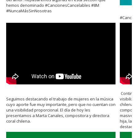
hemos denominado #CancionesCancelables #8M
#NuncaMásSinNosotras
#Cancion
Continua
Seguimos destacando el trabajo de mujeres en la música
visibiliz
cuyo aporte fue muy importante, pero que no cuentan con
chilena. 
una visibilidad proporcional. El día de hoy les
composito
presentamos a Marta Canales, compositora y directora
masivos c
coral chilena.
hija, la t
destacar 