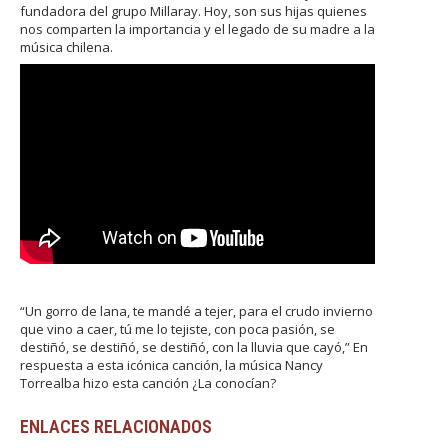
fundadora del grupo Millaray. Hoy, son sus hijas quienes
nos comparten la importancia y el legado de su madre a la
música chilena.
“Un gorro de lana, te mandé a tejer, para el crudo invierno
que vino a caer, tú me lo tejiste, con poca pasión, se
destiñó, se destiñó, se destiñó, con la lluvia que cayó,” En
respuesta a esta icónica canción, la música Nancy
Torrealba hizo esta canción ¿La conocían?
ENLACES RELACIONADOS