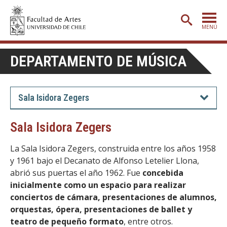
MENÚ
PORTADA
DEPARTAMENTO DE MÚSICA
ADMISIÓN
ETAPA BÁSICA
Sala Isidora Zegers
CARRERAS
Sala Isidora Zegers
POSTGRADO
La Sala Isidora Zegers, construida entre los años 1958
EXTENSIÓN
y 1961 bajo el Decanato de Alfonso Letelier Llona,
abrió sus puertas el año 1962. Fue
CREACIÓN
E INVESTIGACIÓN
concebida
inicialmente como un espacio para realizar
BIBLIOTECA
conciertos de cámara, presentaciones de alumnos,
orquestas, ópera, presentaciones de ballet y
DEPARTAMENTOS
teatro de pequeño formato
, entre otros.