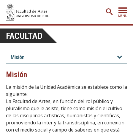
MENÚ
PORTADA
FACULTAD
ADMISIÓN
ETAPA BÁSICA
Misión
CARRERAS
Misión
POSTGRADO
La misión de la Unidad Académica se establece como la
EXTENSIÓN
siguiente:
La Facultad de Artes, en función del rol público y
CREACIÓN
E INVESTIGACIÓN
pluralismo que le asiste, tiene como misión el cultivo
BIBLIOTECA
de las disciplinas artísticas, humanistas y científicas,
promoviendo la inter y la transdisciplina, en conexión
DEPARTAMENTOS
con el medio social y campo de saberes en que está