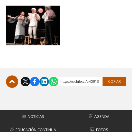
https://uchile.cl/a40913
COPIAR
Subir
NOTICIAS
AGENDA
EDUCACIÓN CONTINUA
FOTOS