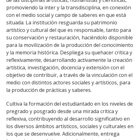
de las disciplinas artísticas, humanistas y científicas,
FACULTAD
promoviendo la inter y la transdisciplina, en conexión
con el medio social y campo de saberes en que está
Estudiantes
Funcionarias/os
situada. La institución resguarda su patrimonio
artístico y cultural del que es responsable, tanto para
Académicas/os
Egresadas/os
su conservación y restauración, haciéndolo disponible
para la movilización de la producción del conocimiento
y la memoria histórica. Despliega su quehacer crítica y
reflexivamente, desarrollando activamente la creación
artística, investigación, docencia y extensión con el
objetivo de contribuir, a través de la vinculación con el
medio con distintos actores sociales y artísticos, para
la producción de prácticas y saberes.
Cultiva la formación del estudiantado en los niveles de
pregrado y posgrado desde una mirada crítica y
reflexiva, contribuyendo al desarrollo significativo en
los diversos ámbitos artísticos, sociales y culturales en
los que se desenvuelve. Adicionalmente, entrega