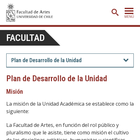
MENÚ
PORTADA
FACULTAD
ADMISIÓN
ETAPA BÁSICA
Plan de Desarrollo de la Unidad
CARRERAS
Plan de Desarrollo de la Unidad
POSTGRADO
Misión
EXTENSIÓN
La misión de la Unidad Académica se establece como la
CREACIÓN
E INVESTIGACIÓN
siguiente:
BIBLIOTECA
La Facultad de Artes, en función del rol público y
DEPARTAMENTOS
pluralismo que le asiste, tiene como misión el cultivo