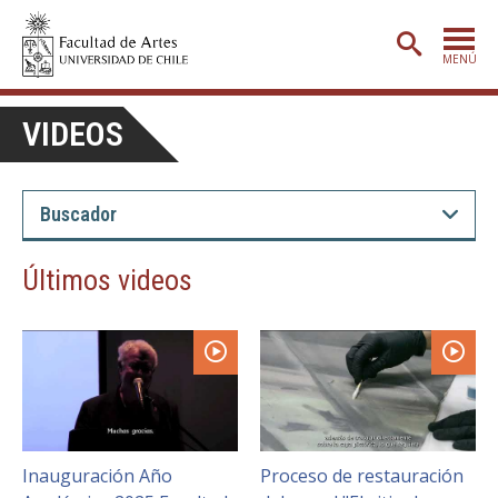
MENÚ
PORTADA
VIDEOS
ADMISIÓN
ETAPA BÁSICA
CARRERAS
Últimos videos
POSTGRADO
EXTENSIÓN
CREACIÓN
E INVESTIGACIÓN
BIBLIOTECA
DEPARTAMENTOS
Inauguración Año
Proceso de restauración