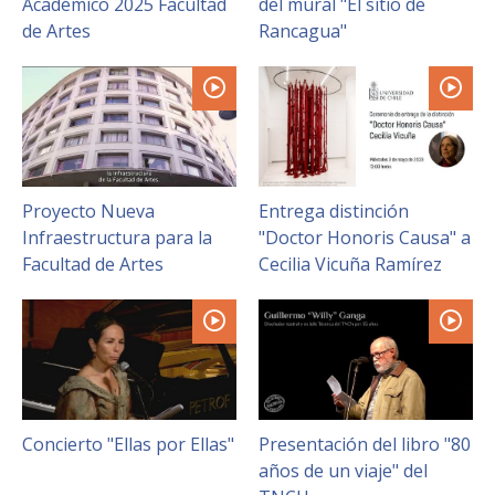
Académico 2025 Facultad
del mural "El sitio de
FACULTAD
de Artes
Rancagua"
Estudiantes
Funcionarias/os
Académicas/os
Egresadas/os
Proyecto Nueva
Entrega distinción
Infraestructura para la
"Doctor Honoris Causa" a
Facultad de Artes
Cecilia Vicuña Ramírez
Concierto "Ellas por Ellas"
Presentación del libro "80
años de un viaje" del