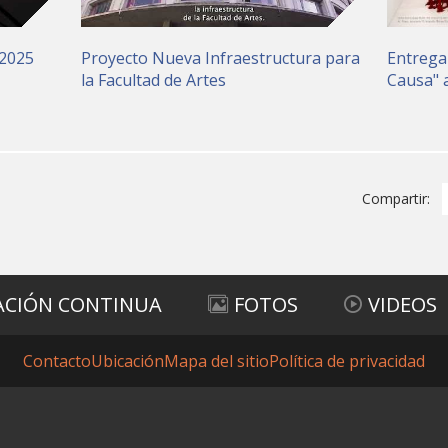
 2025
Proyecto Nueva Infraestructura para
Entrega
la Facultad de Artes
Causa" a
Compartir:
ACIÓN CONTINUA
FOTOS
VIDEOS
Contacto
Ubicación
Mapa del sitio
Política de privacidad