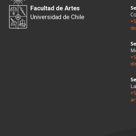
Facultad de Artes
Se
Co
Universidad de Chile
+5
de
Se
Mo
+5
di
Se
La
+5
ar