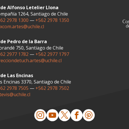
de Alfonso Letelier Llona
mpañía 1264, Santiago de Chile
62 2978 1300
—
+562 2978 1350
xcom.artes@uchile.cl
de Pedro de la Barra
randé 750, Santiago de Chile
62 2977 1782
—
+562 2977 1797
recciondetuch.artes@uchile.cl
de Las Encinas
s Encinas 3370, Santiago de Chile
62 2978 7505
—
+562 2978 7502
tevis@uchile.cl