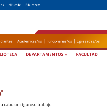
sos
Mi Uchile
Bibliotecas
udiantes
Académicas/os
Funcionarias/os
Egresadas/os
LIOTECA
DEPARTAMENTOS
FACULTAD
a"
ó a cabo un riguroso trabajo