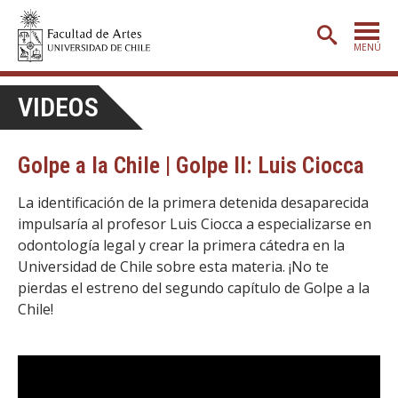
MENÚ
PORTADA
VIDEOS
ADMISIÓN
Golpe a la Chile | Golpe II: Luis Ciocca
ETAPA BÁSICA
CARRERAS
La identificación de la primera detenida desaparecida
impulsaría al profesor Luis Ciocca a especializarse en
POSTGRADO
odontología legal y crear la primera cátedra en la
Universidad de Chile sobre esta materia. ¡No te
EXTENSIÓN
pierdas el estreno del segundo capítulo de Golpe a la
CREACIÓN
E INVESTIGACIÓN
Chile!
BIBLIOTECA
DEPARTAMENTOS