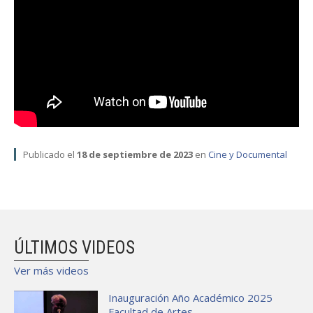
FACULTAD
Estudiantes
Funcionarias/os
Académicas/os
Egresadas/os
Publicado el
18 de septiembre de 2023
en
Cine y Documental
ÚLTIMOS VIDEOS
Ver más videos
Inauguración Año Académico 2025
Facultad de Artes