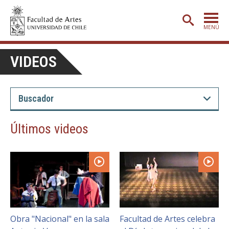
MENÚ
PORTADA
VIDEOS
ADMISIÓN
ETAPA BÁSICA
CARRERAS
Últimos videos
POSTGRADO
EXTENSIÓN
CREACIÓN
E INVESTIGACIÓN
BIBLIOTECA
DEPARTAMENTOS
Obra "Nacional" en la sala
Facultad de Artes celebra