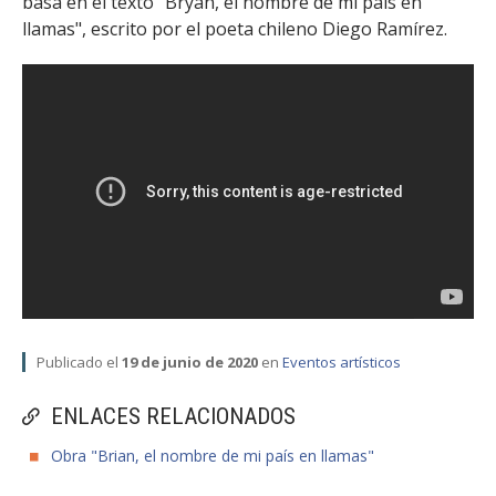
basa en el texto "Bryan, el nombre de mi país en
FACULTAD
llamas", escrito por el poeta chileno Diego Ramírez.
Estudiantes
Funcionarias/os
Académicas/os
Egresadas/os
Publicado el
19 de junio de 2020
en
Eventos artísticos
ENLACES RELACIONADOS
Obra "Brian, el nombre de mi país en llamas"