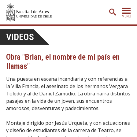
MENÚ
PORTADA
VIDEOS
ADMISIÓN
Obra "Brian, el nombre de mi país en
ETAPA BÁSICA
llamas"
CARRERAS
Una puesta en escena incendiaria y con referencias a
POSTGRADO
la Villa Francia, el asesinato de los hermanos Vergara
EXTENSIÓN
Toledo y al de Daniel Zamudio. La obra narra distintos
pasajes en la vida de un joven, sus encuentros
CREACIÓN
E INVESTIGACIÓN
amorosos, desventuras y padecimientos.
BIBLIOTECA
Montaje dirigido por Jesús Urqueta, y con actuaciones
DEPARTAMENTOS
y diseño de estudiantes de la carrera de Teatro, se