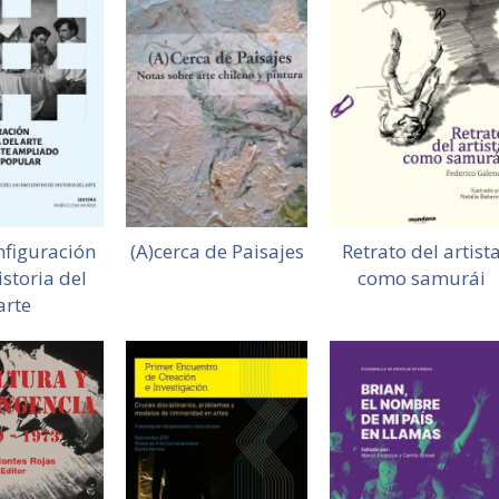
nfiguración
(A)cerca de Paisajes
Retrato del artist
istoria del
como samurái
arte