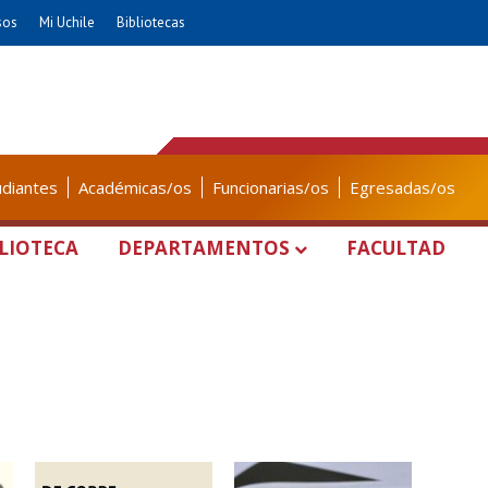
sos
Mi Uchile
Bibliotecas
udiantes
Académicas/os
Funcionarias/os
Egresadas/os
LIOTECA
DEPARTAMENTOS
FACULTAD