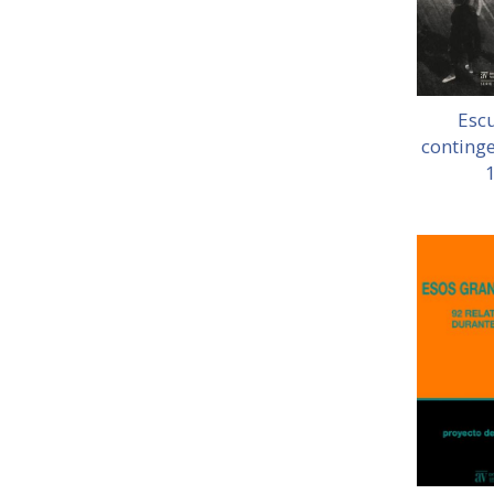
Escu
continge