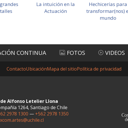
 grandes
La intuición en la
Hechicerías para
talles
Actuación
transformar(nos) e
mundo
ACIÓN CONTINUA
FOTOS
VIDEOS
Contacto
Ubicación
Mapa del sitio
Política de privacidad
de Alfonso Letelier Llona
mpañía 1264, Santiago de Chile
62 2978 1300
—
+562 2978 1350
xcom.artes@uchile.cl