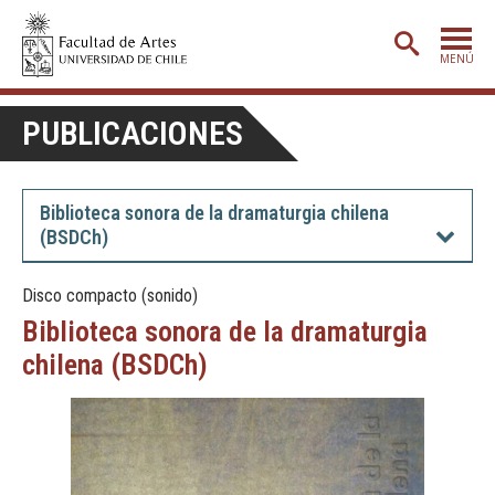
MENÚ
PORTADA
PUBLICACIONES
ADMISIÓN
ETAPA BÁSICA
Biblioteca sonora de la dramaturgia chilena
(BSDCh)
CARRERAS
POSTGRADO
Disco compacto (sonido)
Biblioteca sonora de la dramaturgia
EXTENSIÓN
chilena (BSDCh)
CREACIÓN
E INVESTIGACIÓN
BIBLIOTECA
DEPARTAMENTOS