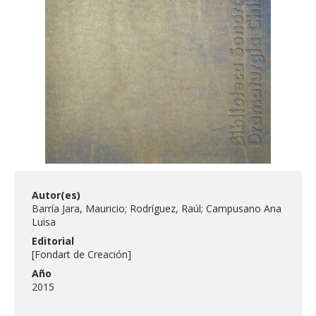
FACULTAD
Estudiantes
Funcionarias/os
Académicas/os
Egresadas/os
Autor(es)
Barría Jara, Mauricio; Rodríguez, Raúl; Campusano Ana
Luisa
Editorial
[Fondart de Creación]
Año
2015