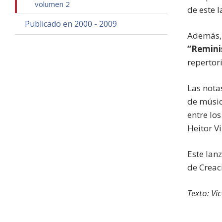
volumen 2
de este 
Publicado en 2000 - 2009
Además, 
“Remini
repertor
Las nota
de músic
entre lo
Heitor V
Este lan
de Creac
Texto: Vi