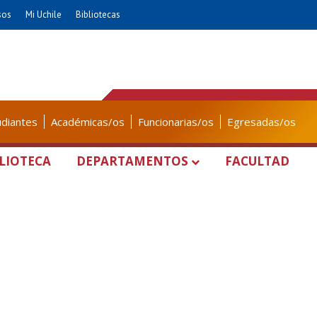
sos
Mi Uchile
Bibliotecas
udiantes
Académicas/os
Funcionarias/os
Egresadas/os
LIOTECA
DEPARTAMENTOS
FACULTAD