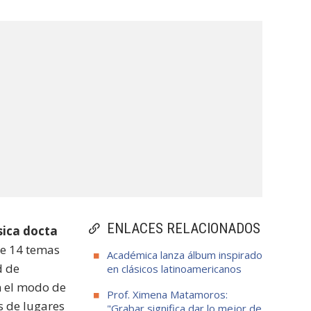
ENLACES RELACIONADOS
ica docta
 de 14 temas
Académica lanza álbum inspirado
d de
en clásicos latinoamericanos
n el modo de
Prof. Ximena Matamoros:
s de lugares
"Grabar significa dar lo mejor de