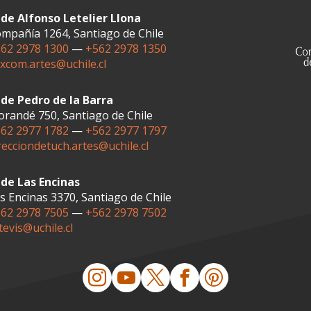
de Alfonso Letelier Llona
mpañía 1264, Santiago de Chile
62 2978 1300
—
+562 2978 1350
xcom.artes@uchile.cl
de Pedro de la Barra
randé 750, Santiago de Chile
62 2977 1782
—
+562 2977 1797
recciondetuch.artes@uchile.cl
de Las Encinas
s Encinas 3370, Santiago de Chile
62 2978 7505
—
+562 2978 7502
tevis@uchile.cl