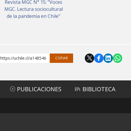
Revista MGC N° 15: "Voces
MGC. Lectura sociocultural
de la pandemia en Chile"
https://uchile.cl/a148546
COPIAR
PUBLICACIONES
BIBLIOTECA