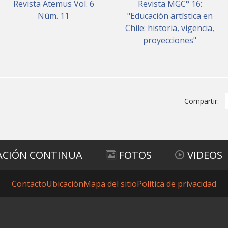
Revista Átemus Vol. 6
Revista MGC° 16:
Núm. 11
"Educación artística en
Chile: historia, vigencia,
proyecciones"
Compartir:
ACIÓN CONTINUA
FOTOS
VIDEOS
Contacto
Ubicación
Mapa del sitio
Política de privacidad