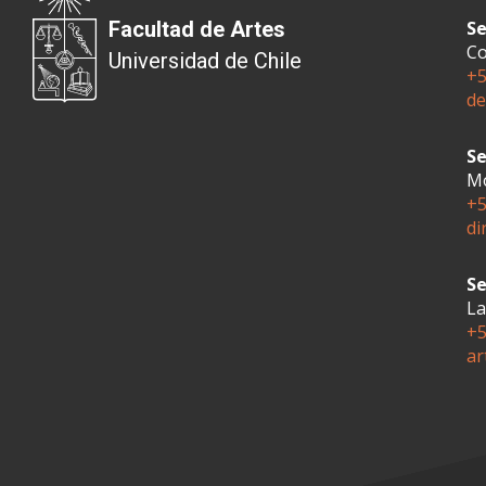
Facultad de Artes
Se
Co
Universidad de Chile
+5
de
Se
Mo
+5
di
Se
La
+5
ar