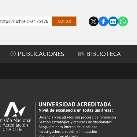
https://uchile.cl/a176176
COPIAR
PUBLICACIONES
BIBLIOTECA