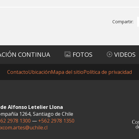
Compartir:
ACIÓN CONTINUA
FOTOS
VIDEOS
Contacto
Ubicación
Mapa del sitio
Política de privacidad
de Alfonso Letelier Llona
mpañía 1264, Santiago de Chile
62 2978 1300
—
+562 2978 1350
xcom.artes@uchile.cl