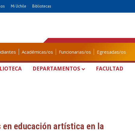
sos
Mi Uchile
Bibliotecas
udiantes
Académicas/os
Funcionarias/os
Egresadas/os
LIOTECA
DEPARTAMENTOS
FACULTAD
en educación artística en la