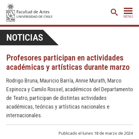
MENÚ
PORTADA
NOTICIAS
ADMISIÓN
Profesores participan en actividades
ETAPA BÁSICA
académicas y artísticas durante marzo
CARRERAS
Rodrigo Bruna, Mauricio Barría, Annie Murath, Marco
POSTGRADO
Espinoza y Camilo Rossel, académicos del Departamento
EXTENSIÓN
de Teatro, participan de distintas actividades
CREACIÓN
E INVESTIGACIÓN
académicas, teóricas y artísticas nacionales e
internacionales.
BIBLIOTECA
DEPARTAMENTOS
Publicado el lunes 18 de marzo de 2024