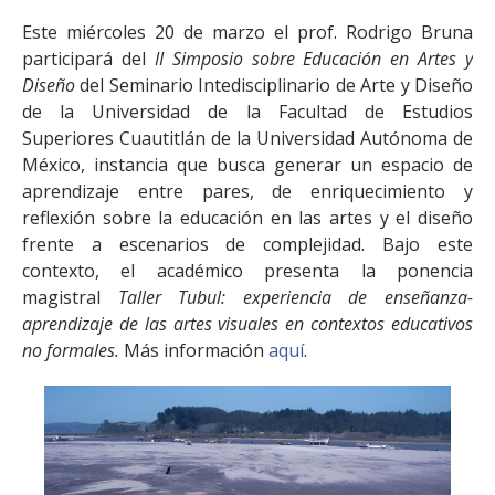
FACULTAD
Este miércoles 20 de marzo el prof. Rodrigo Bruna
participará del
II Simposio sobre Educación en Artes y
Estudiantes
Funcionarias/os
Diseño
del Seminario Intedisciplinario de Arte y Diseño
Académicas/os
Egresadas/os
de la Universidad de la Facultad de Estudios
Superiores Cuautitlán de la Universidad Autónoma de
México, instancia que busca generar un espacio de
aprendizaje entre pares, de enriquecimiento y
reflexión sobre la educación en las artes y el diseño
frente a escenarios de complejidad. Bajo este
contexto, el académico presenta la ponencia
magistral
Taller Tubul: experiencia de enseñanza-
aprendizaje de las artes visuales en contextos educativos
no formales.
Más información
aquí
.