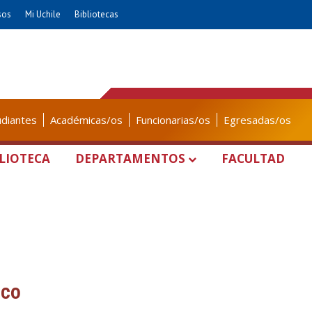
sos
Mi Uchile
Bibliotecas
udiantes
Académicas/os
Funcionarias/os
Egresadas/os
LIOTECA
DEPARTAMENTOS
FACULTAD
oco