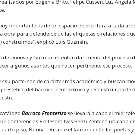
s realizados por Eugenia Brito, Felipe Cussen, Luz Ángela 
ce.
uy importante darle un espacio de escritura a cada artis
a obra para defenderse de las etiquetas o relaciones que
s) construimos”, explicó Luis Guzmán.
os de Donoso y Guzmán intentan dar cuenta del proceso 
cer algunos asuntos que hacen pertinente ese proceso.
por su parte, son de carácter más académico y buscan mos
je estético del barroco-neobarrroco y reconstruir parte d
uestra.
 catálogo
Barroco Fronterizo
se llevará a cabo el miércole
a de Conferencias Profesora Ives Benzi Zenteno ubicada en
cuarto piso, Ñuñoa. Durante el lanzamiento, los poetas y