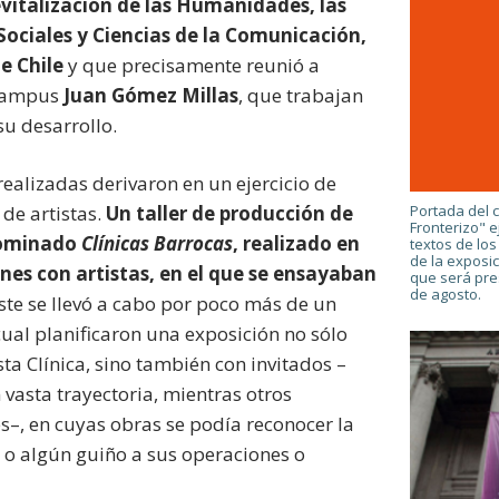
vitalización de las Humanidades, las
 Sociales y Ciencias de la Comunicación,
e Chile
y que precisamente reunió a
 campus
Juan Gómez Millas
, que trabajan
su desarrollo.
realizadas derivaron en un ejercicio de
Portada del 
de artistas.
Un taller de producción de
Fronterizo" 
nominado
Clínicas Barrocas
, realizado en
textos de los
de la exposi
nes con artistas, en el que se ensayaban
que será pre
de agosto.
Éste se llevó a cabo por poco más de un
cual planificaron una exposición no sólo
sta Clínica, sino también con invitados –
 vasta trayectoria, mientras otros
s–, en cuyas obras se podía reconocer la
 o algún guiño a sus operaciones o