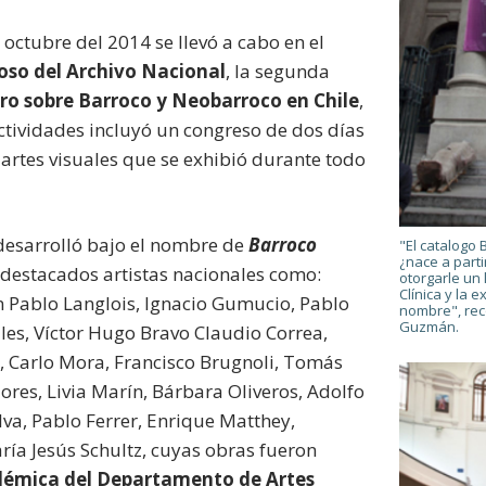
 octubre del 2014 se llevó a cabo en el
oso del Archivo Nacional
, la segunda
ro sobre Barroco y Neobarroco en Chile
,
ctividades incluyó un congreso de dos días
 artes visuales que se exhibió durante todo
desarrolló bajo el nombre de
Barroco
"El catalogo 
¿nace a parti
a destacados artistas nacionales como:
otorgarle un l
Clínica y la 
 Pablo Langlois, Ignacio Gumucio, Pablo
nombre", rec
Guzmán.
les, Víctor Hugo Bravo Claudio Correa,
 Carlo Mora, Francisco Brugnoli, Tomás
lores, Livia Marín, Bárbara Oliveros, Adolfo
ilva, Pablo Ferrer, Enrique Matthey,
ía Jesús Schultz, cuyas obras fueron
démica del Departamento de Artes