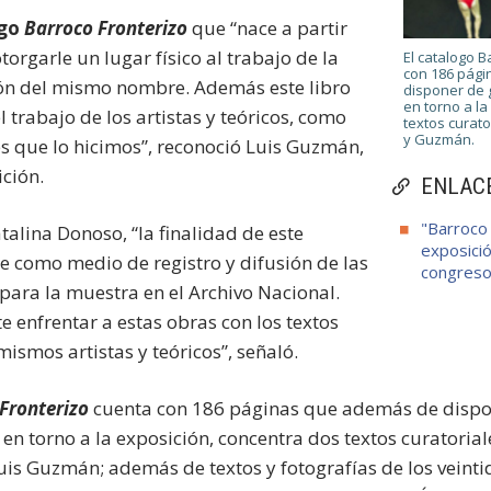
go
Barroco Fronterizo
que “nace a partir
torgarle un lugar físico al trabajo de la
El catalogo B
con 186 pág
ción del mismo nombre. Además este libro
disponer de 
en torno a la
l trabajo de los artistas y teóricos, como
textos curat
y Guzmán.
es que lo hicimos”, reconoció Luis Guzmán,
ción.
ENLAC
"Barroco
talina Donoso, “la finalidad de este
exposició
e como medio de registro y difusión de las
congres
ara la muestra en el Archivo Nacional.
 enfrentar a estas obras con los textos
ismos artistas y teóricos”, señaló.
Fronterizo
cuenta con 186 páginas que además de dispo
 en torno a la exposición, concentra dos textos curatoria
uis Guzmán; además de textos y fotografías de los veinti