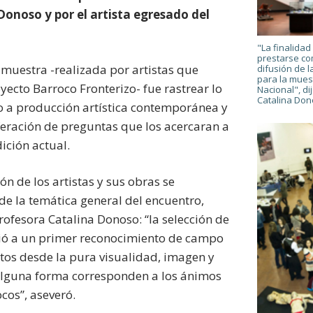
Donoso y por el artista egresado del
"La finalidad
prestarse co
 muestra -realizada por artistas que
difusión de 
para la muest
yecto Barroco Fronterizo- fue rastrear lo
Nacional", di
Catalina Do
 a producción artística contemporánea y
iferación de preguntas que los acercaran a
ción actual.
ión de los artistas y sus obras se
e la temática general del encuentro,
rofesora Catalina Donoso: “la selección de
dió a un primer reconocimiento de campo
tos desde la pura visualidad, imagen y
alguna forma corresponden a los ánimos
cos”, aseveró.