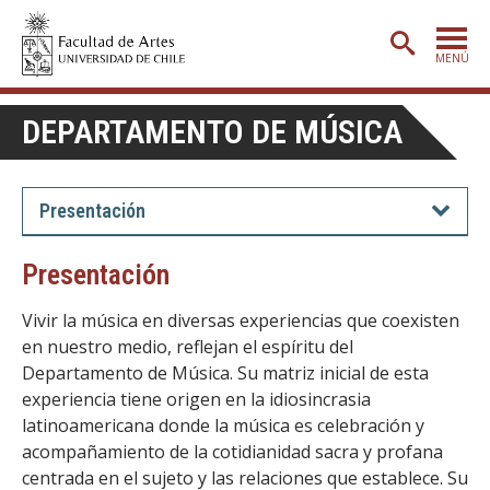
MENÚ
PORTADA
DEPARTAMENTO DE MÚSICA
ADMISIÓN
ETAPA BÁSICA
Presentación
CARRERAS
Presentación
POSTGRADO
Vivir la música en diversas experiencias que coexisten
EXTENSIÓN
en nuestro medio, reflejan el espíritu del
Departamento de Música. Su matriz inicial de esta
CREACIÓN
E INVESTIGACIÓN
experiencia tiene origen en la idiosincrasia
BIBLIOTECA
latinoamericana donde la música es celebración y
acompañamiento de la cotidianidad sacra y profana
DEPARTAMENTOS
centrada en el sujeto y las relaciones que establece. Su