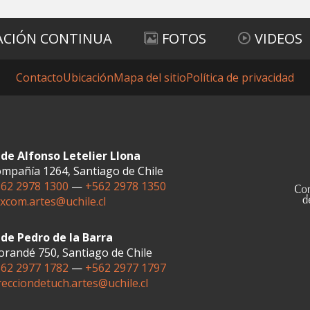
ACIÓN CONTINUA
FOTOS
VIDEOS
Contacto
Ubicación
Mapa del sitio
Política de privacidad
de Alfonso Letelier Llona
mpañía 1264, Santiago de Chile
62 2978 1300
—
+562 2978 1350
xcom.artes@uchile.cl
de Pedro de la Barra
randé 750, Santiago de Chile
62 2977 1782
—
+562 2977 1797
recciondetuch.artes@uchile.cl