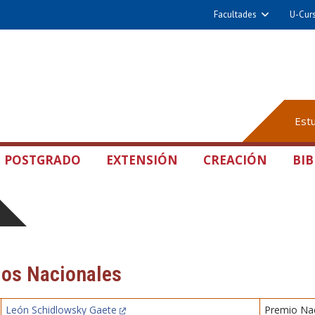
Facultades
U-Cur
Est
POSTGRADO
EXTENSIÓN
CREACIÓN
BIB
os Nacionales
León Schidlowsky Gaete
Premio Nac