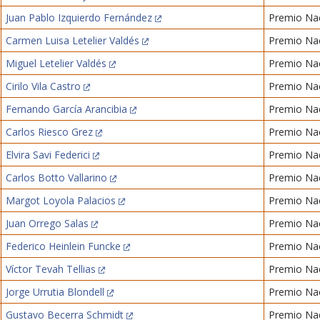
Juan Pablo Izquierdo Fernández
Premio Nac
Carmen Luisa Letelier Valdés
Premio Nac
Miguel Letelier Valdés
Premio Nac
Cirilo Vila Castro
Premio Nac
Fernando García Arancibia
Premio Nac
Carlos Riesco Grez
Premio Nac
Elvira Savi Federici
Premio Nac
Carlos Botto Vallarino
Premio Nac
Margot Loyola Palacios
Premio Nac
Juan Orrego Salas
Premio Nac
Federico Heinlein Funcke
Premio Nac
Víctor Tevah Tellias
Premio Nac
Jorge Urrutia Blondell
Premio Nac
Gustavo Becerra Schmidt
Premio Nac