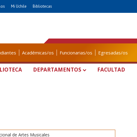
sos
Mi Uchile
Bibliotecas
udiantes
Académicas/os
Funcionarias/os
Egresadas/os
LIOTECA
DEPARTAMENTOS
FACULTAD
ional de Artes Musicales