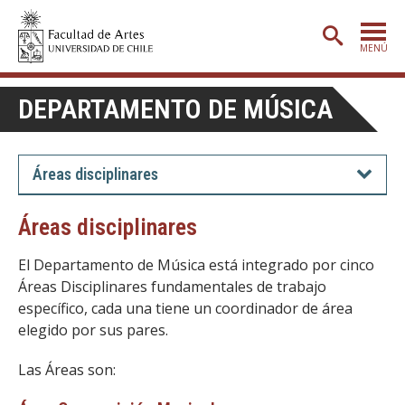
MENÚ
PORTADA
DEPARTAMENTO DE MÚSICA
ADMISIÓN
ETAPA BÁSICA
Áreas disciplinares
CARRERAS
Áreas disciplinares
POSTGRADO
El Departamento de Música está integrado por cinco
EXTENSIÓN
Áreas Disciplinares fundamentales de trabajo
específico, cada una tiene un coordinador de área
CREACIÓN
E INVESTIGACIÓN
elegido por sus pares.
BIBLIOTECA
Las Áreas son:
DEPARTAMENTOS