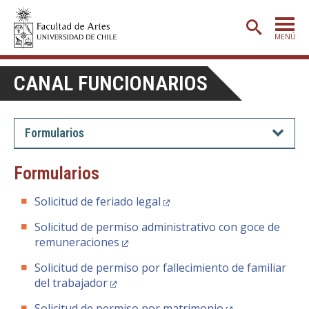
MENÚ
PORTADA
CANAL FUNCIONARIOS
ADMISIÓN
ETAPA BÁSICA
Formularios
CARRERAS
Formularios
POSTGRADO
Solicitud de feriado legal
EXTENSIÓN
Solicitud de permiso administrativo con goce de
CREACIÓN
E INVESTIGACIÓN
remuneraciones
BIBLIOTECA
Solicitud de permiso por fallecimiento de familiar
del trabajador
DEPARTAMENTOS
Solicitud de permiso por matrimonio