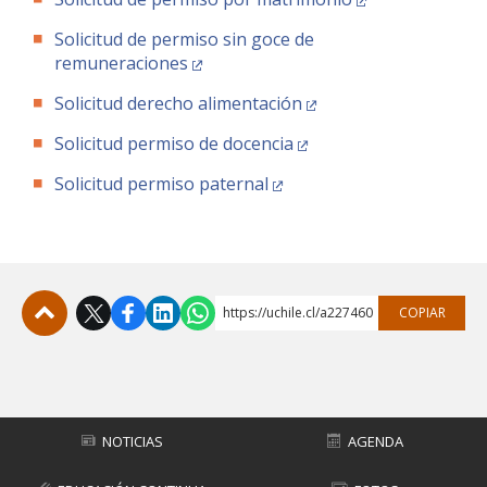
FACULTAD
Solicitud de permiso sin goce de
Estudiantes
Funcionarias/os
remuneraciones
Solicitud derecho alimentación
Académicas/os
Egresadas/os
Solicitud permiso de docencia
Solicitud permiso paternal
https://uchile.cl/a227460
COPIAR
Subir
NOTICIAS
AGENDA