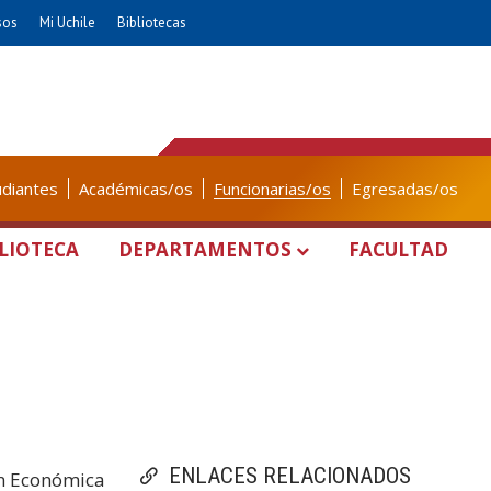
sos
Mi Uchile
Bibliotecas
udiantes
Académicas/os
Funcionarias/os
Egresadas/os
LIOTECA
DEPARTAMENTOS
FACULTAD
ENLACES RELACIONADOS
ón Económica