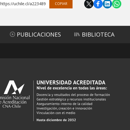
https://uchile.cl/a223489
COPIAR
PUBLICACIONES
BIBLIOTECA