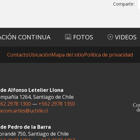
Compartir:
ACIÓN CONTINUA
FOTOS
VIDEOS
Contacto
Ubicación
Mapa del sitio
Política de privacidad
de Alfonso Letelier Llona
mpañía 1264, Santiago de Chile
62 2978 1300
—
+562 2978 1350
xcom.artes@uchile.cl
de Pedro de la Barra
randé 750, Santiago de Chile