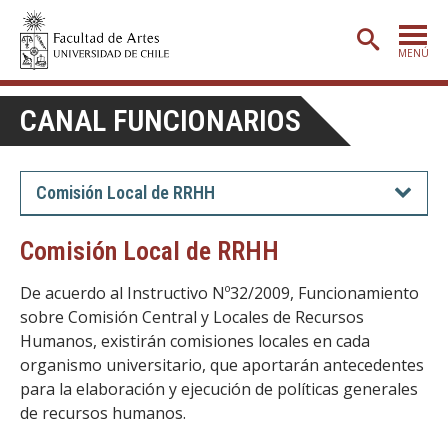
MENÚ
PORTADA
CANAL FUNCIONARIOS
ADMISIÓN
ETAPA BÁSICA
Comisión Local de RRHH
CARRERAS
Comisión Local de RRHH
POSTGRADO
De acuerdo al Instructivo Nº32/2009, Funcionamiento
EXTENSIÓN
sobre Comisión Central y Locales de Recursos
Humanos, existirán comisiones locales en cada
CREACIÓN
E INVESTIGACIÓN
organismo universitario, que aportarán antecedentes
BIBLIOTECA
para la elaboración y ejecución de políticas generales
de recursos humanos.
DEPARTAMENTOS