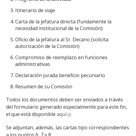
FACULTAD
Itinerario de viaje
Estudiantes
Funcionarias/os
Carta de la jefatura directa (fundamente la
necesidad institucional de la Comisión)
Académicas/os
Egresadas/os
Oficio de la jefatura al Sr. Decano (solicita
autorización de la Comisión)
Compromiso de reemplazo en funciones
administrativas
Declaración jurada beneficio pecuniario
Resumen de su Comisión
Todos los documentos deben ser enviados a través
del formulario generado especialmente para este fin,
el que está disponible
aquí
.
Se adjuntan, además, las cartas tipo correspondientes
a los puntos 6, 7 y 8.