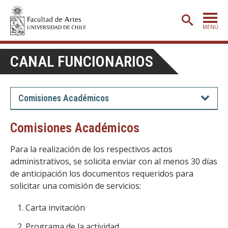
MENÚ
PORTADA
CANAL FUNCIONARIOS
ADMISIÓN
ETAPA BÁSICA
Comisiones Académicos
CARRERAS
Comisiones Académicos
POSTGRADO
Para la realización de los respectivos actos
EXTENSIÓN
administrativos, se solicita enviar con al menos 30 días
de anticipación los documentos requeridos para
CREACIÓN
E INVESTIGACIÓN
solicitar una comisión de servicios:
BIBLIOTECA
Carta invitación
DEPARTAMENTOS
Programa de la actividad