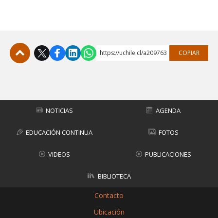
FACULTAD
Estudiantes
Funcionarias/os
Académicas/os
Egresadas/os
https://uchile.cl/a209763
COPIAR
Subir
NOTICIAS
AGENDA
EDUCACIÓN CONTINUA
FOTOS
VIDEOS
PUBLICACIONES
BIBLIOTECA
Contacto
Ubicación