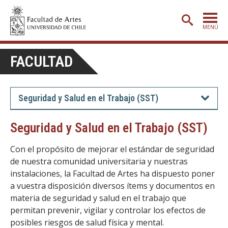
MENÚ
PORTADA
FACULTAD
ADMISIÓN
ETAPA BÁSICA
Seguridad y Salud en el Trabajo (SST)
CARRERAS
Seguridad y Salud en el Trabajo (SST)
POSTGRADO
Con el propósito de mejorar el estándar de seguridad
EXTENSIÓN
de nuestra comunidad universitaria y nuestras
instalaciones, la Facultad de Artes ha dispuesto poner
CREACIÓN
E INVESTIGACIÓN
a vuestra disposición diversos ítems y documentos en
BIBLIOTECA
materia de seguridad y salud en el trabajo que
permitan prevenir, vigilar y controlar los efectos de
DEPARTAMENTOS
posibles riesgos de salud física y mental.