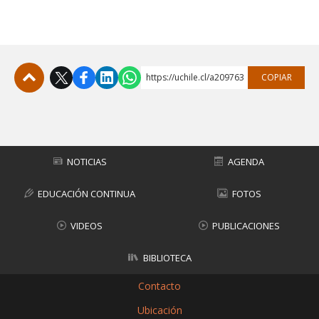
FACULTAD
Estudiantes
Funcionarias/os
Académicas/os
Egresadas/os
https://uchile.cl/a209763
COPIAR
Subir
NOTICIAS
AGENDA
EDUCACIÓN CONTINUA
FOTOS
VIDEOS
PUBLICACIONES
BIBLIOTECA
Contacto
Ubicación