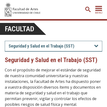
MENÚ
PORTADA
FACULTAD
ADMISIÓN
ETAPA BÁSICA
Seguridad y Salud en el Trabajo (SST)
CARRERAS
Seguridad y Salud en el Trabajo (SST)
POSTGRADO
Con el propósito de mejorar el estándar de seguridad
EXTENSIÓN
de nuestra comunidad universitaria y nuestras
instalaciones, la Facultad de Artes ha dispuesto poner
CREACIÓN
E INVESTIGACIÓN
a vuestra disposición diversos ítems y documentos en
BIBLIOTECA
materia de seguridad y salud en el trabajo que
permitan prevenir, vigilar y controlar los efectos de
DEPARTAMENTOS
posibles riesgos de salud física y mental.