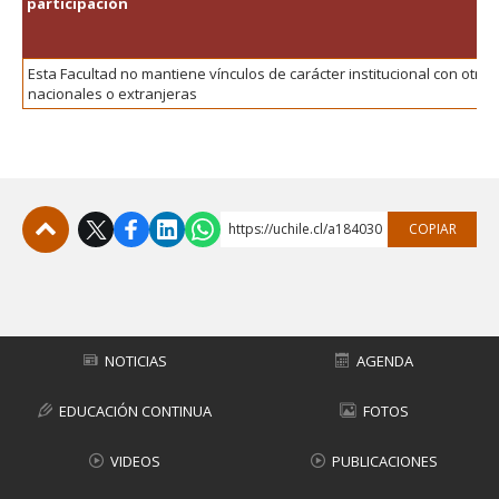
participación
FACULTAD
Estudiantes
Funcionarias/os
Esta Facultad no mantiene vínculos de carácter institucional con otras
nacionales o extranjeras
Académicas/os
Egresadas/os
https://uchile.cl/a184030
COPIAR
Subir
NOTICIAS
AGENDA
EDUCACIÓN CONTINUA
FOTOS
VIDEOS
PUBLICACIONES