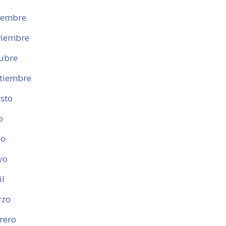
iembre
iembre
ubre
tiembre
sto
o
io
yo
il
rzo
rero