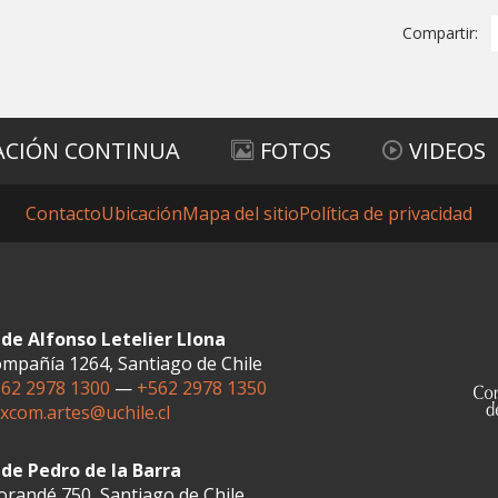
Compartir:
ACIÓN CONTINUA
FOTOS
VIDEOS
Contacto
Ubicación
Mapa del sitio
Política de privacidad
de Alfonso Letelier Llona
mpañía 1264, Santiago de Chile
62 2978 1300
—
+562 2978 1350
xcom.artes@uchile.cl
de Pedro de la Barra
randé 750, Santiago de Chile