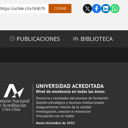
https://uchile.cl/a184079
COPIAR
PUBLICACIONES
BIBLIOTECA