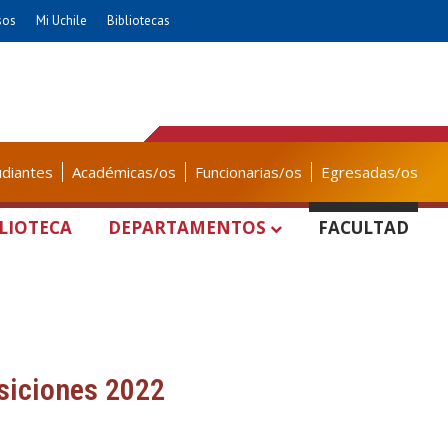
sos
Mi Uchile
Bibliotecas
udiantes
Académicas/os
Funcionarias/os
Egresadas/os
LIOTECA
DEPARTAMENTOS
FACULTAD
isiciones 2022