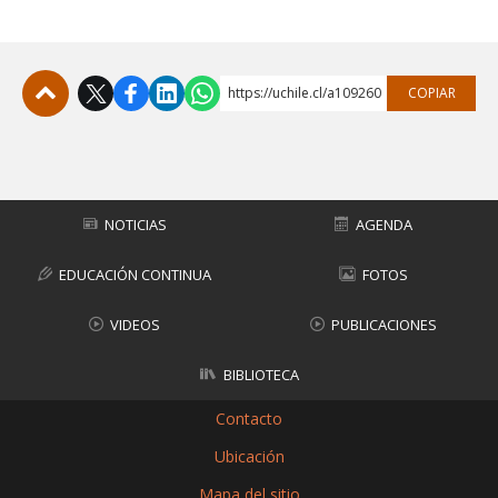
FACULTAD
Estudiantes
Funcionarias/os
https://uchile.cl/a109260
COPIAR
Académicas/os
Egresadas/os
Subir
NOTICIAS
AGENDA
EDUCACIÓN CONTINUA
FOTOS
VIDEOS
PUBLICACIONES
BIBLIOTECA
Contacto
Ubicación
Mapa del sitio