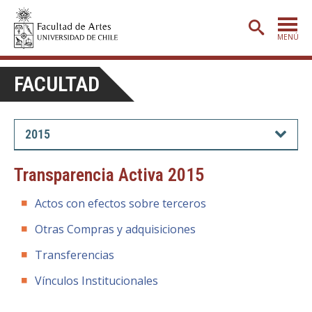
MENÚ
PORTADA
FACULTAD
ADMISIÓN
ETAPA BÁSICA
2015
CARRERAS
Transparencia Activa 2015
POSTGRADO
Actos con efectos sobre terceros
EXTENSIÓN
Otras Compras y adquisiciones
CREACIÓN
E INVESTIGACIÓN
Transferencias
BIBLIOTECA
Vínculos Institucionales
DEPARTAMENTOS