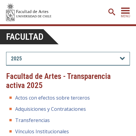
MENÚ
PORTADA
FACULTAD
ADMISIÓN
ETAPA BÁSICA
2025
CARRERAS
Facultad de Artes - Transparencia
POSTGRADO
activa 2025
EXTENSIÓN
Actos con efectos sobre terceros
CREACIÓN
E INVESTIGACIÓN
Adquisiciones y Contrataciones
BIBLIOTECA
Transferencias
DEPARTAMENTOS
Vínculos Institucionales