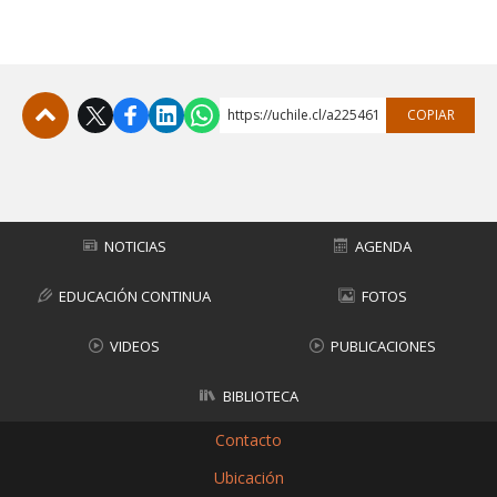
FACULTAD
Estudiantes
Funcionarias/os
Académicas/os
Egresadas/os
https://uchile.cl/a225461
COPIAR
Subir
NOTICIAS
AGENDA
EDUCACIÓN CONTINUA
FOTOS
VIDEOS
PUBLICACIONES
BIBLIOTECA
Contacto
Ubicación