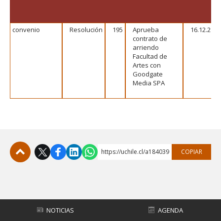
FACULTAD
Estudiantes
Funcionarias/os
convenio
Resolución
195
Aprueba
16.12.21
contrato de
Académicas/os
Egresadas/os
arriendo
Facultad de
Artes con
Goodgate
Media SPA
https://uchile.cl/a184039
COPIAR
Subir
NOTICIAS
AGENDA