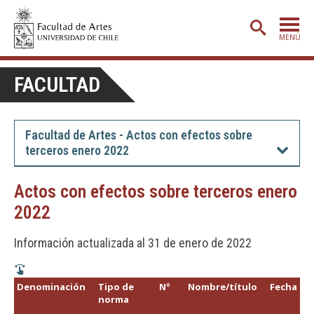
MENÚ
PORTADA
FACULTAD
ADMISIÓN
ETAPA BÁSICA
Facultad de Artes - Actos con efectos sobre
terceros enero 2022
CARRERAS
POSTGRADO
Actos con efectos sobre terceros enero
2022
EXTENSIÓN
CREACIÓN
E INVESTIGACIÓN
Información actualizada al 31 de enero de 2022
BIBLIOTECA
Denominación
Tipo de
Nº
Nombre/título
Fecha
DEPARTAMENTOS
norma