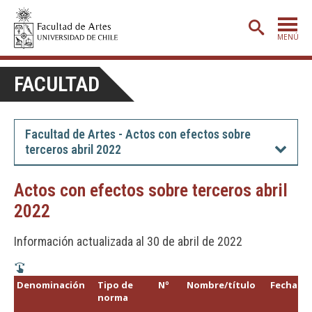
MENÚ
PORTADA
FACULTAD
ADMISIÓN
ETAPA BÁSICA
Facultad de Artes - Actos con efectos sobre
terceros abril 2022
CARRERAS
POSTGRADO
Actos con efectos sobre terceros abril
2022
EXTENSIÓN
CREACIÓN
E INVESTIGACIÓN
Información actualizada al 30 de abril de 2022
BIBLIOTECA
Denominación
Tipo de
Nº
Nombre/título
Fecha
DEPARTAMENTOS
norma