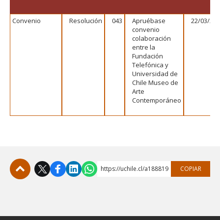
FACULTAD
Convenio
Resolución
043
Apruébase
22/03/20
Estudiantes
Funcionarias/os
convenio
colaboración
Académicas/os
Egresadas/os
entre la
Fundación
Telefónica y
Universidad de
Chile Museo de
Arte
Contemporáneo
https://uchile.cl/a188819
COPIAR
Subir